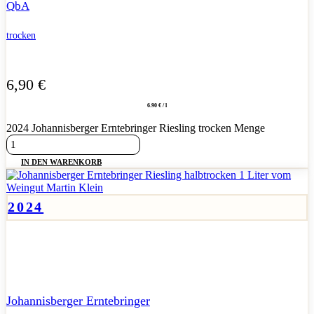
QbA
trocken
6,90
€
6.90 € / l
2024 Johannisberger Erntebringer Riesling trocken Menge
IN DEN WARENKORB
2024
Saftiger Liter-Riesling mit lebendiger Säure und fruchtigem,
halbtrockenem Spiel.
Johannisberger Erntebringer