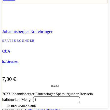
Samtiger Spätburgunder mit roter Beerenfrucht und angenehm
weichem, halbtrockenem Ausklang.
Johannisberger Erntebringer
SPÄTBURGUNDER
QbA
halbtrocken
7,80
€
10.40 € / l
2023 Johannisberger Erntebringer Spätburgunder Rotwein
halbtrocken Menge
IN DEN WARENKORB