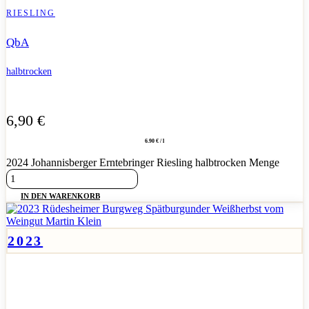
RIESLING
QbA
halbtrocken
6,90
€
6.90 € / l
2024 Johannisberger Erntebringer Riesling halbtrocken Menge
IN DEN WARENKORB
2023
Saftiger Weißherbst mit Aromen von Erdbeere und roter
Johannisbeere – frisch, fruchtig und unkompliziert.