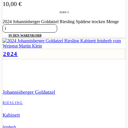
10,00
€
13.33 € / l
2024 Johannisberger Goldatzel Riesling Spätlese trocken Menge
IN DEN WARENKORB
2024
Saftiger, feinherber Goldatzel-Riesling mit feiner Frucht und
harmonischem Spiel.
Johannisberger Goldatzel
RIESLING
Kabinett
feinherb