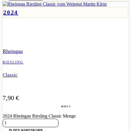
2024
Feinherber Rheingau Riesling mit trockener Anmutung, klarer
Struktur und lebendiger Frische.
Rheingau
RIESLING
Classic
7,90
€
10.53 € / l
2024 Rheingau Riesling Classic Menge
IN DEN WARENKORB