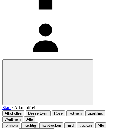
Start
/ Alkoholfrei
Alkoholfrei
Dessertwein
Rosé
Rotwein
Sparkling
Weißwein
Alle
feinherb
fruchtig
halbtrocken
mild
trocken
Alle