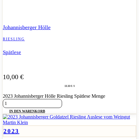
Konzentrierte Spätlese aus Alten Reben – saftig, tiefgründig und
mit beeindruckender Balance.
Johannisberger Hölle
RIESLING
Spätlese
10,00
€
13.33 € / l
2023 Johannisberger Hölle Riesling Spätlese Menge
IN DEN WARENKORB
2023