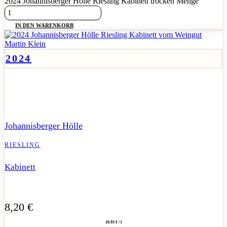
2024 Johannisberger Hölle Riesling Kabinett trocken Menge
IN DEN WARENKORB
2024
Saftiger, fruchtbetonter Kabinett aus der Johannisberger Hölle
mit lebendigem Süße-Säure-Spiel.
Johannisberger Hölle
RIESLING
Kabinett
8,20
€
10.93 € / l