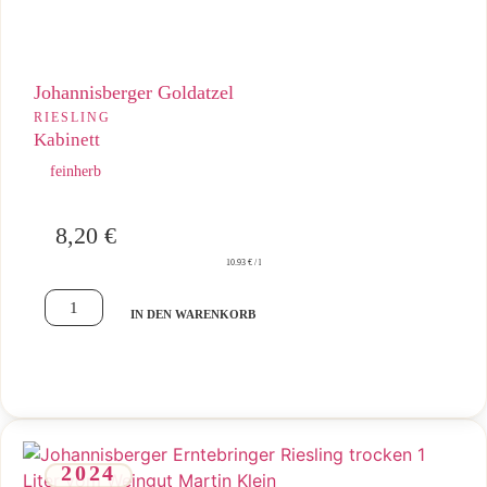
Johannisberger Goldatzel
RIESLING
Kabinett
feinherb
8,20
€
10.93 € / l
IN DEN WARENKORB
2024