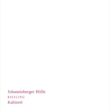
Saftiger, fruchtbetonter Kabinett aus der Johannisberger Hölle
mit lebendigem Süße-Säure-Spiel.
Johannisberger Hölle
RIESLING
Kabinett