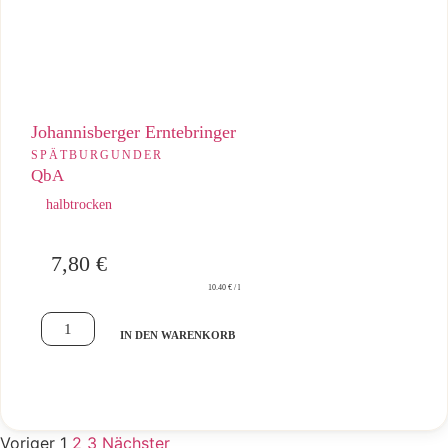
Johannisberger Erntebringer
SPÄTBURGUNDER
QbA
halbtrocken
7,80
€
10.40 € / l
IN DEN WARENKORB
Voriger
1
2
3
Nächster