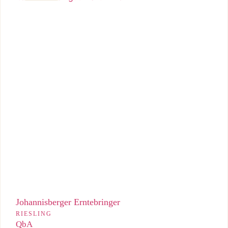
Kerniger Liter-Riesling mit herber Art und klarer, trockener
Frische.
Johannisberger Erntebringer
RIESLING
QbA