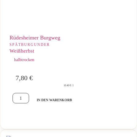
Rüdesheimer Burgweg
SPÄTBURGUNDER
Weißherbst
halbtrocken
7,80
€
10.40 € / l
IN DEN WARENKORB