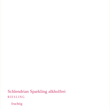
Alkoholfreier Sparkling mit frischer Riesling-Frucht und
lebendigem, spritzigem Charakter.
Schlendrian Sparkling alkholfrei
RIESLING
fruchtig