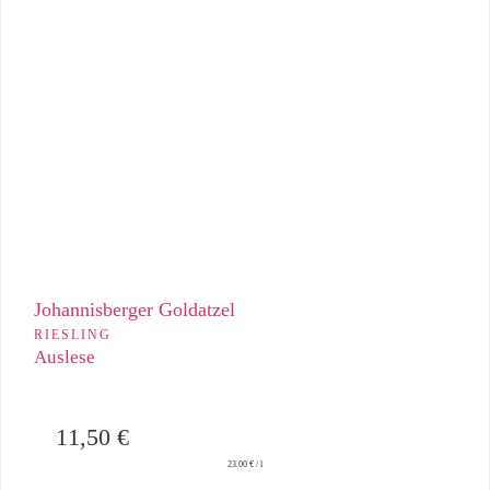
Große Goldatzel-Auslese mit intensiver Fruchtsüße, brillanter
Säure und beeindruckender Eleganz.
Johannisberger Goldatzel
RIESLING
Auslese
11,50
€
23.00 € / l