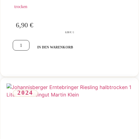
trocken
6,90
€
6.90 € / l
IN DEN WARENKORB
2024