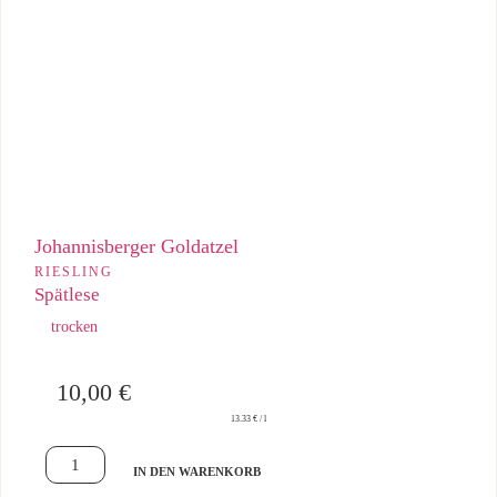
Rassige, trockene Spätlese aus Alten Reben – kraftvoll, präzise
und mit mineralischem Zug.
Johannisberger Goldatzel
RIESLING
Spätlese
trocken
10,00
€
13.33 € / l
IN DEN WARENKORB