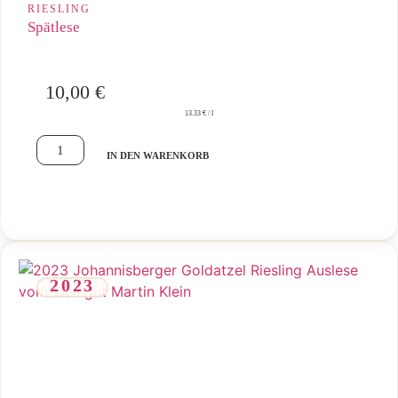
RIESLING
Spätlese
10,00
€
13.33 € / l
IN DEN WARENKORB
2023