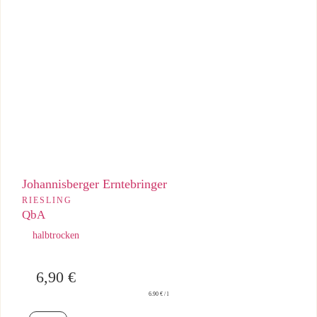
Saftiger Liter-Riesling mit lebendiger Säure und fruchtigem,
halbtrockenem Spiel.
Johannisberger Erntebringer
RIESLING
QbA
halbtrocken
6,90
€
6.90 € / l