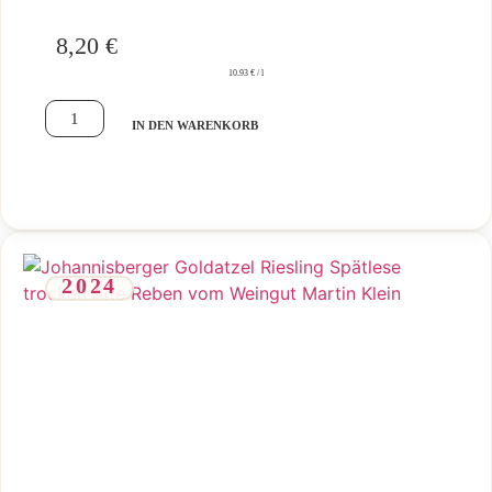
8,20
€
10.93 € / l
IN DEN WARENKORB
2024