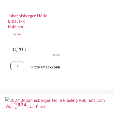
Johannisberger Hölle
RIESLING
Kabinett
trocken
8,20
€
10.93 € / l
IN DEN WARENKORB
2024